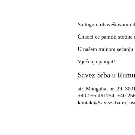
Sa tugom obaveštavamo d
Čitaoci će pamtiti stotine
U našem trajnom sećanju os
Vječnaja pamjat!
Savez Srba u Rumu
str. Mangalia, nr. 29, 30
+40-256-491754, +40-25
kontakt@savezsrba.ro; u