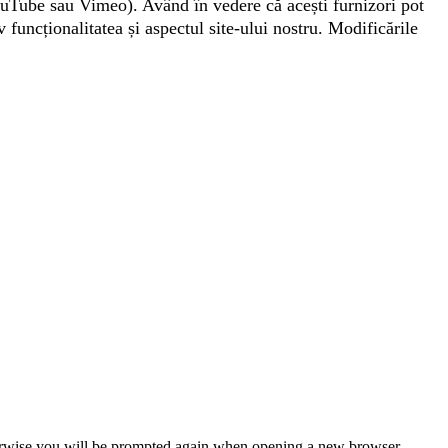
ouTube sau Vimeo). Având în vedere că acești furnizori pot
 funcționalitatea și aspectul site-ului nostru. Modificările
Otherwise you will be prompted again when opening a new browser