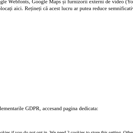
ogle Webfonts, Google Maps și furnizorii externi de video (Y
cați aici. Rețineți că acest lucru ar putea reduce semnificativ
reglementarile GDPR, accesand pagina dedicata:
okies if you do not opt in. We need 2 cookies to store this setting. 