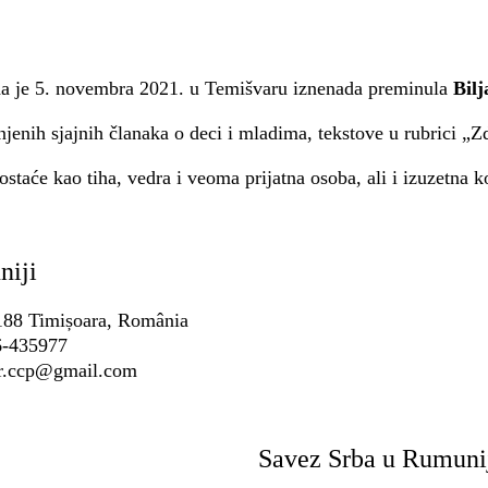
a je 5. novembra 2021. u Temišvaru iznenada preminula
Bil
 njenih sjajnih članaka o deci i mladima, tekstove u rubrici „Zd
taće kao tiha, vedra i veoma prijatna osoba, ali i izuzetna k
niji
0188 Timișoara, România
6-435977
sr.ccp@gmail.com
Savez Srba u Rumuni