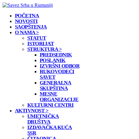
POČETNA
NOVOSTI
SAOPŠTENJA
O NAMA >
STATUT
ISTORIJAT
STRUKTURA >
PREDSEDNIK
POSLANIK
IZVRŠNI ODBOR
RUKOVODEĆI
SAVET
GENERALNA
SKUPŠTINA
MESNE
ORGANIZACIJE
KULTURNI CENTRI
AKTIVNOST >
UMETNIČKA
DRUŠTVA
IZDAVAČKA KUĆA
SSR
ČITAONICA