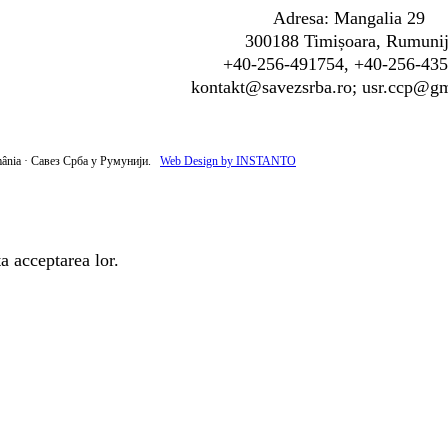
Adresa: Mangalia 29
300188 Timișoara, Rumunij
+40-256-491754, +40-256-43
kontakt@savezsrba.ro; usr.ccp@g
mânia · Савез Срба у Румунији.
Web Design by INSTANTO
a acceptarea lor.