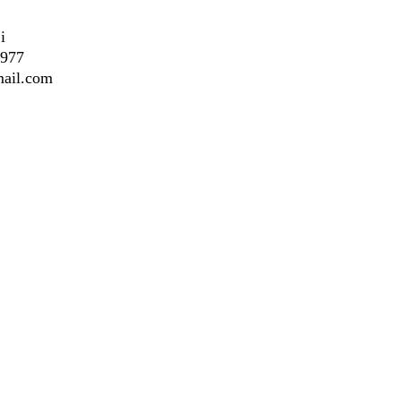
i
5977
mail.com