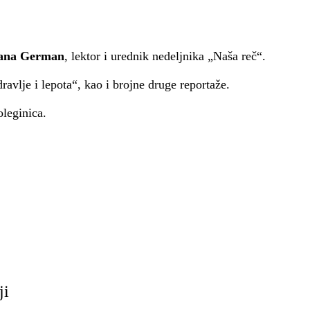
jana German
, lektor i urednik nedeljnika „Naša reč“.
ravlje i lepota“, kao i brojne druge reportaže.
oleginica.
ji