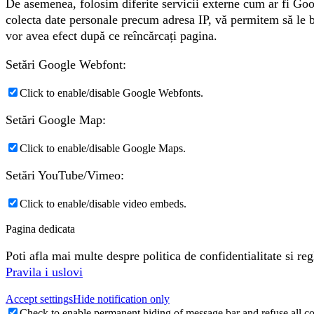
De asemenea, folosim diferite servicii externe cum ar fi Go
colecta date personale precum adresa IP, vă permitem să le blo
vor avea efect după ce reîncărcați pagina.
Setări Google Webfont:
Click to enable/disable Google Webfonts.
Setări Google Map:
Click to enable/disable Google Maps.
Setări YouTube/Vimeo:
Click to enable/disable video embeds.
Pagina dedicata
Poti afla mai multe despre politica de confidentialitate si 
Pravila i uslovi
Accept settings
Hide notification only
Check to enable permanent hiding of message bar and refuse all co