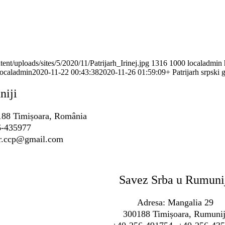
tent/uploads/sites/5/2020/11/Patrijarh_Irinej.jpg
1316
1000
localadmin
localadmin
2020-11-22 00:43:38
2020-11-26 01:59:09
+ Patrijarh srpski 
niji
0188 Timișoara, România
6-435977
sr.ccp@gmail.com
Savez Srba u Rumuni
Adresa: Mangalia 29
300188 Timișoara, Rumunij