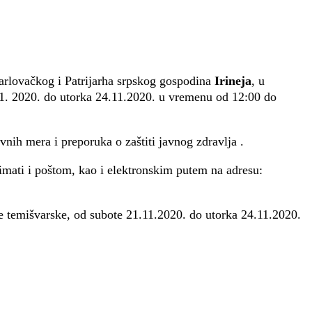
rlovačkog i Patrijarha srpskog gospodina
Irineja
, u
1. 2020. do utorka 24.11.2020. u vremenu od 12:00 do
nih mera i preporuka o zaštiti javnog zdravlja .
imati i poštom, kao i elektronskim putem na adresu:
je temišvarske, od subote 21.11.2020. do utorka 24.11.2020.