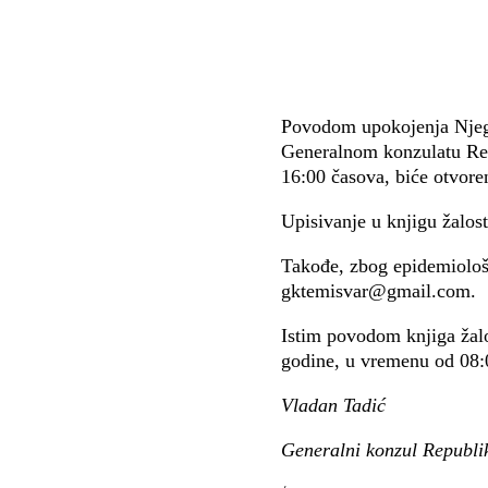
Povodom upokojenja Njego
Generalnom konzulatu Rep
16:00 časova, biće otvoren
Upisivanje u knjigu žalos
Takođe, zbog epidemiološk
gktemisvar@gmail.com.
Istim povodom knjiga žalo
godine, u vremenu od 08:
Vladan Tadić
Generalni konzul Republik