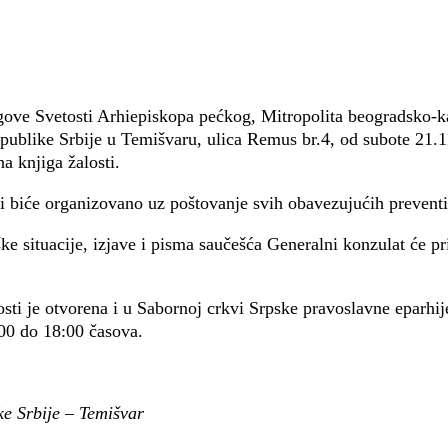
ve Svetosti Arhiepiskopa pećkog, Mitropolita beogradsko-ka
ublike Srbije u Temišvaru, ulica Remus br.4, od subote 21.1
a knjiga žalosti.
ti biće organizovano uz poštovanje svih obavezujućih preventiv
e situacije, izjave i pisma saučešća Generalni konzulat će pr
sti je otvorena i u Sabornoj crkvi Srpske pravoslavne eparhi
00 do 18:00 časova.
e Srbije – Temišvar