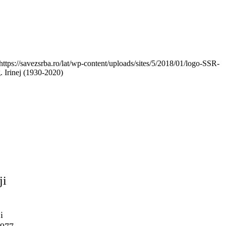
https://savezsrba.ro/lat/wp-content/uploads/sites/5/2018/01/logo-SSR-
g. Irinej (1930-2020)
ji
i