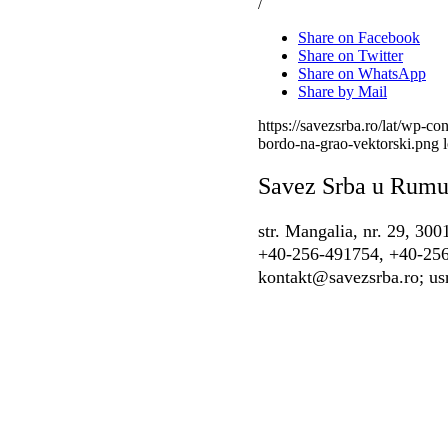
/
Share on Facebook
Share on Twitter
Share on WhatsApp
Share by Mail
https://savezsrba.ro/lat/wp-con
bordo-na-grao-vektorski.png
Savez Srba u Rumu
str. Mangalia, nr. 29, 30
+40-256-491754, +40-25
kontakt@savezsrba.ro; u