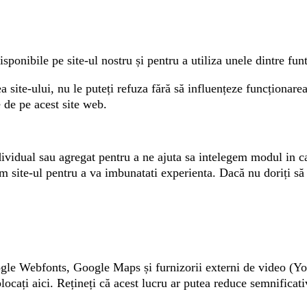
sponibile pe site-ul nostru și pentru a utiliza unele dintre funti
 site-ului, nu le puteți refuza fără să influențeze funcționarea s
 de pe acest site web.
ividual sau agregat pentru a ne ajuta sa intelegem modul in care
site-ul pentru a va imbunatati experienta. Dacă nu doriți să c
ogle Webfonts, Google Maps și furnizorii externi de video (Y
cați aici. Rețineți că acest lucru ar putea reduce semnificativ