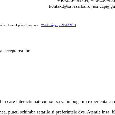
+40-256-491754, +40-256-43
kontakt@savezsrba.ro; usr.ccp@g
mânia · Савез Срба у Румунији.
Web Design by INSTANTO
a acceptarea lor.
in care interactionati cu noi, sa va imbogatim experienta ca ut
ea, puteti schimba setarile si preferintele dvs. Atentie insa, 