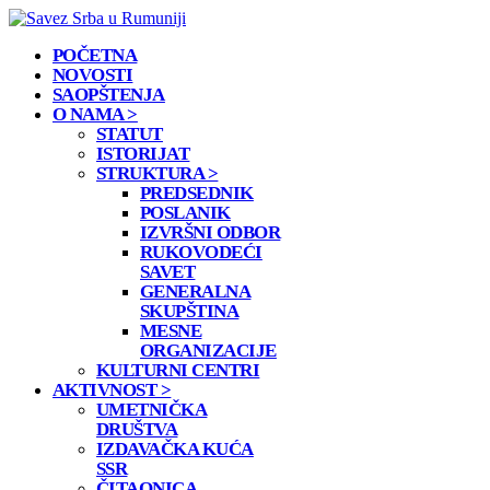
POČETNA
NOVOSTI
SAOPŠTENJA
O NAMA >
STATUT
ISTORIJAT
STRUKTURA >
PREDSEDNIK
POSLANIK
IZVRŠNI ODBOR
RUKOVODEĆI
SAVET
GENERALNA
SKUPŠTINA
MESNE
ORGANIZACIJE
KULTURNI CENTRI
AKTIVNOST >
UMETNIČKA
DRUŠTVA
IZDAVAČKA KUĆA
SSR
ČITAONICA