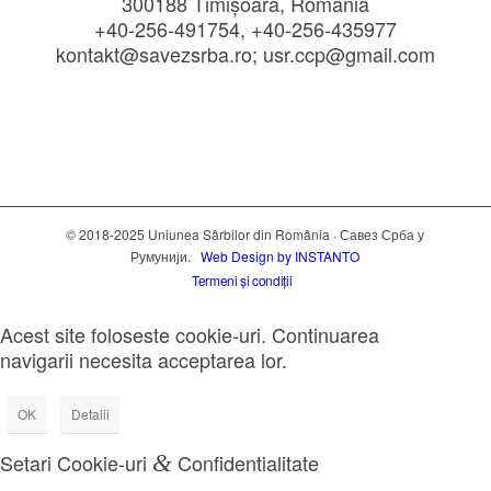
300188 Timișoara, România
+40-256-491754, +40-256-435977
kontakt@savezsrba.ro; usr.ccp@gmail.com
© 2018-2025 Uniunea Sârbilor din România · Савез Срба у
Румунији.
Web Design by INSTANTO
Termeni și condiții
Acest site foloseste cookie-uri. Continuarea
navigarii necesita acceptarea lor.
OK
Detalii
Setari Cookie-uri
&
Confidentialitate