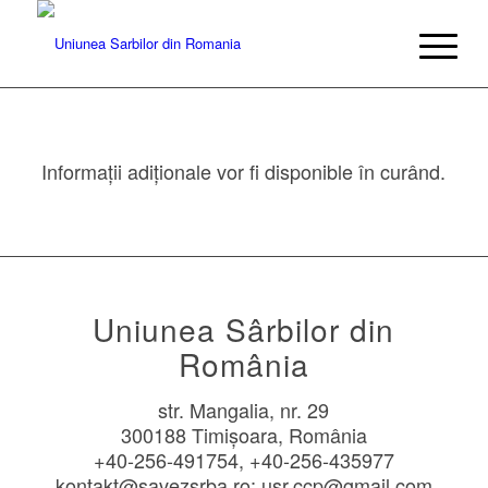
Informații adiționale vor fi disponible în curând.
Uniunea Sârbilor din
România
str. Mangalia, nr. 29
300188 Timișoara, România
+40-256-491754, +40-256-435977
kontakt@savezsrba.ro; usr.ccp@gmail.com