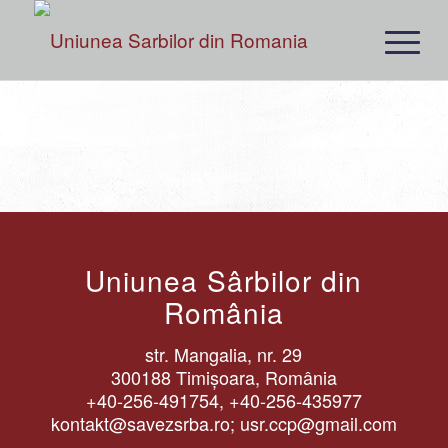
Uniunea Sârbilor din
România
str. Mangalia, nr. 29
300188 Timișoara, România
+40-256-491754, +40-256-435977
kontakt@savezsrba.ro; usr.ccp@gmail.com