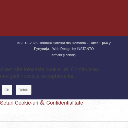
© 2018-2025 Uniunea Sârbilor din România · Савез Срба у
Румунији.
Web Design by INSTANTO
Termeni și condiții
Acest site foloseste cookie-uri. Continuarea
navigarii necesita acceptarea lor.
OK
Detalii
Setari Cookie-uri
&
Confidentialitate