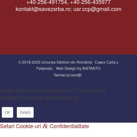
+40-256-491754, +40-256-435977
kontakt@savezsrba.ro; usr.ccp@gmail.com
© 2018-2025 Uniunea Sârbilor din România · Савез Срба у
Румунији.
Web Design by INSTANTO
Termeni și condiții
Acest site foloseste cookie-uri. Continuarea
navigarii necesita acceptarea lor.
OK
Detalii
Setari Cookie-uri
&
Confidentialitate