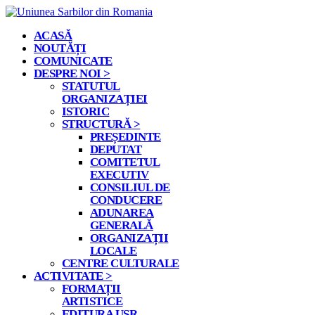
ACASĂ
NOUTĂȚI
COMUNICATE
DESPRE NOI >
STATUTUL
ORGANIZAȚIEI
ISTORIC
STRUCTURĂ >
PREȘEDINTE
DEPUTAT
COMITETUL
EXECUTIV
CONSILIUL DE
CONDUCERE
ADUNAREA
GENERALĂ
ORGANIZAȚII
LOCALE
CENTRE CULTURALE
ACTIVITATE >
FORMAȚII
ARTISTICE
EDITURA USR