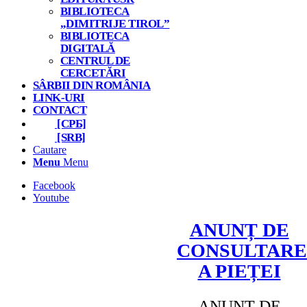
BIBLIOTECA
„DIMITRIJE TIROL”
BIBLIOTECA
DIGITALĂ
CENTRUL DE
CERCETĂRI
SÂRBII DIN ROMÂNIA
LINK-URI
CONTACT
[СРБ]
[SRB]
Cautare
Menu
Menu
Facebook
Youtube
ANUNȚ DE
CONSULTARE
A PIEȚEI
ANUNȚ DE