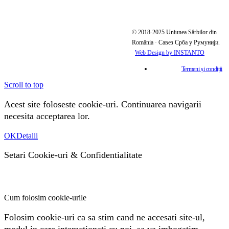
© 2018-2025 Uniunea Sârbilor din
România · Савез Срба у Румунији.
Web Design by INSTANTO
Termeni și condiții
Scroll to top
Acest site foloseste cookie-uri. Continuarea navigarii
necesita acceptarea lor.
OK
Detalii
Setari Cookie-uri
&
Confidentialitate
Cum folosim cookie-urile
Folosim cookie-uri ca sa stim cand ne accesati site-ul,