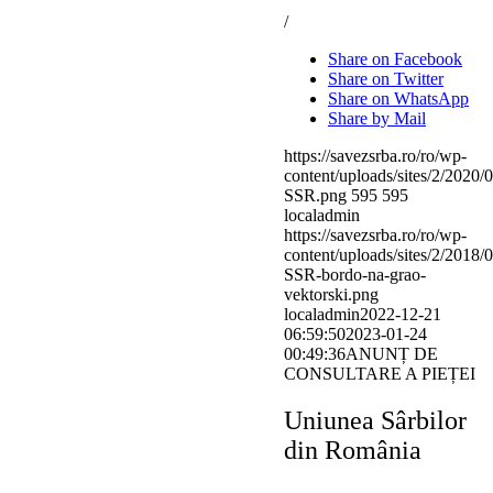
/
Share on Facebook
Share on Twitter
Share on WhatsApp
Share by Mail
https://savezsrba.ro/ro/wp-
content/uploads/sites/2/2020/
SSR.png
595
595
localadmin
https://savezsrba.ro/ro/wp-
content/uploads/sites/2/2018/
SSR-bordo-na-grao-
vektorski.png
localadmin
2022-12-21
06:59:50
2023-01-24
00:49:36
ANUNȚ DE
CONSULTARE A PIEȚEI
Uniunea Sârbilor
din România