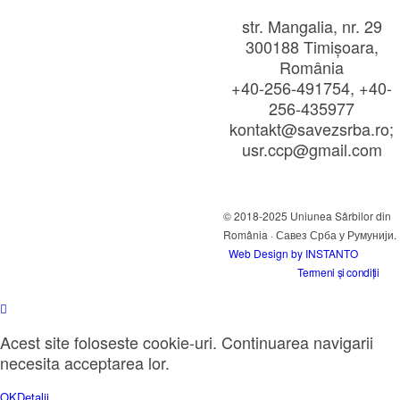
str. Mangalia, nr. 29
300188 Timișoara,
România
+40-256-491754, +40-
256-435977
kontakt@savezsrba.ro;
usr.ccp@gmail.com
© 2018-2025 Uniunea Sârbilor din
România · Савез Срба у Румунији.
Web Design by INSTANTO
Termeni și condiții
Acest site foloseste cookie-uri. Continuarea navigarii
necesita acceptarea lor.
OK
Detalii