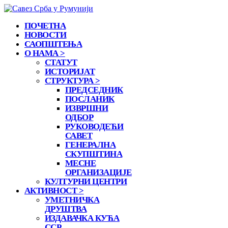
ПОЧЕТНА
НОВОСТИ
САОПШТЕЊА
О НАМА >
СТАТУТ
ИСТОРИЈАТ
СТРУКТУРА >
ПРЕДСЕДНИК
ПОСЛАНИК
ИЗВРШНИ
ОДБОР
РУКОВОДЕЋИ
САВЕТ
ГЕНЕРАЛНА
СКУПШТИНА
МЕСНЕ
ОРГАНИЗАЦИЈЕ
КУЛТУРНИ ЦЕНТРИ
АКТИВНОСТ >
УМЕТНИЧКА
ДРУШТВА
ИЗДАВАЧКА КУЋА
ССР