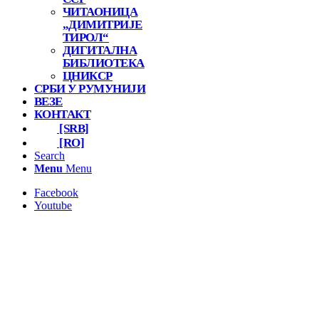
ЧИТАОНИЦА
„ДИМИТРИЈЕ
ТИРОЛ“
ДИГИТАЛНА
БИБЛИОТЕКА
ЦНИКСР
СРБИ У РУМУНИЈИ
ВЕЗЕ
КОНТАКТ
[SRB]
[RO]
Search
Menu
Menu
Facebook
Youtube