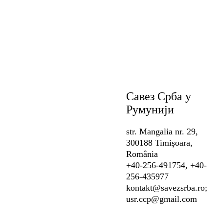
Савез Срба у
Румунији
str. Mangalia nr. 29,
300188 Timișoara,
România
+40-256-491754, +40-
256-435977
kontakt@savezsrba.ro;
usr.ccp@gmail.com