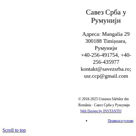
Савез Срба у
Румунији
Адреса: Mangalia 29
300188 Timișoara,
Румунији
+40-256-491754, +40-
256-435977
kontakt@savezsrba.ro;
usr.ccp@gmail.com
© 2018-2025 Uniunea Sârbilor din
România · Савез Срба у Румунији
Web Design by INSTANTO
Правила и услови
Scroll to top