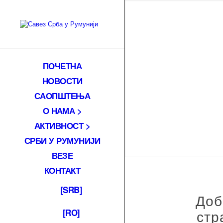
ПОЧЕТНА
НОВОСТИ
САОПШТЕЊА
О НАМА >
АКТИВНОСТ >
СРБИ У РУМУНИЈИ
ВЕЗЕ
КОНТАКТ
[SRB]
Доб
стр
[RO]