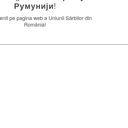
Румунији
!
venit pe pagina web a Uniunii Sârbilor din
România!