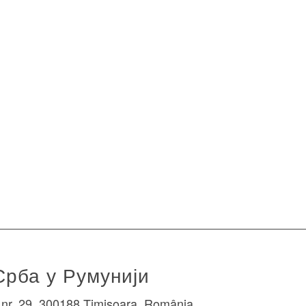
Срба у Румунији
a nr. 29, 300188 Timișoara, România