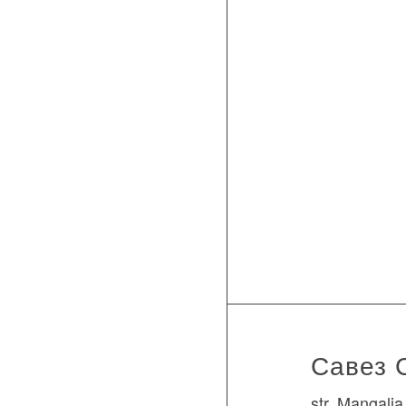
Савез 
str. Mangali