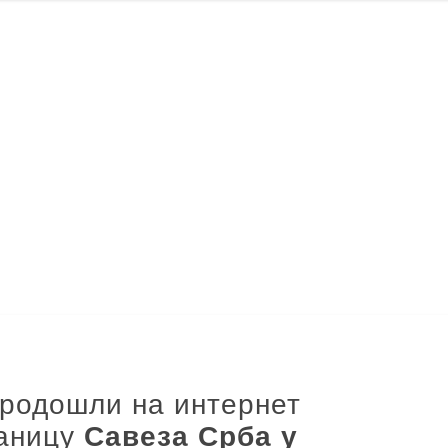
родошли на интернет
аницу
Савеза Срба у