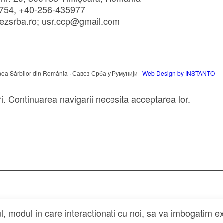
754, +40-256-435977
ezsrba.ro; usr.ccp@gmail.com
ea Sârbilor din România · Савез Срба у Румунији
Web Design by INSTANTO
ri. Continuarea navigarii necesita acceptarea lor.
l, modul in care interactionati cu noi, sa va imbogatim ex