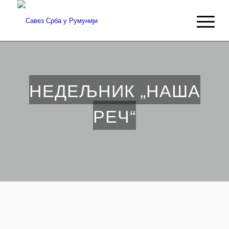
НЕДЕЉНИК „НАША
РЕЧ“