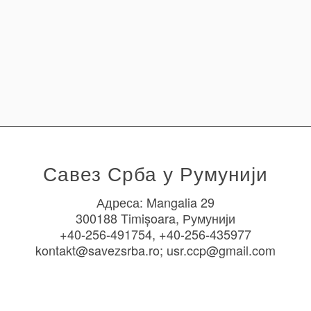
Савез Срба у Румунији
Адреса: Mangalia 29
300188 Timișoara, Румунији
+40-256-491754, +40-256-435977
kontakt@savezsrba.ro; usr.ccp@gmail.com