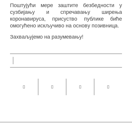
Поштујући мере заштите безбедности у
сузбијању и спречавању ширења
коронавируса, присуство публике биће
омогућено искључиво на основу позивница.
Захваљујемо на разумевању!