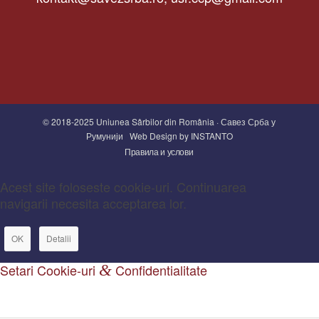
© 2018-2025 Uniunea Sârbilor din România · Савез Срба у
Румунији
Web Design by INSTANTO
Правила и услови
Acest site foloseste cookie-uri. Continuarea
navigarii necesita acceptarea lor.
OK
Detalii
Setari Cookie-uri
&
Confidentialitate