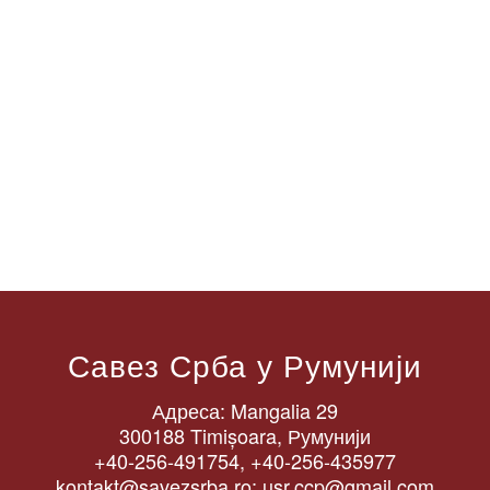
Савез Срба у Румунији
Адреса: Mangalia 29
300188 Timișoara, Румунији
+40-256-491754, +40-256-435977
kontakt@savezsrba.ro; usr.ccp@gmail.com