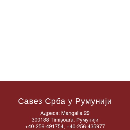
Савез Срба у Румунији
Адреса: Mangalia 29
300188 Timișoara, Румунији
+40-256-491754, +40-256-435977