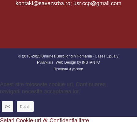
kontakt@savezsrba.ro; usr.ccp@gmail.com
© 2018-2025 Uniunea Sârbilor din România · Савез Срба у
Румунији
Web Design by INSTANTO
Правила и услови
Acest site foloseste cookie-uri. Continuarea
navigarii necesita acceptarea lor.
OK
Detalii
Setari Cookie-uri
&
Confidentialitate