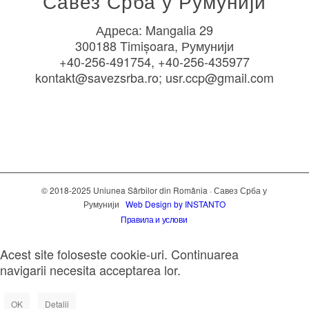
Савез Срба у Румунији
Адреса: Mangalia 29
300188 Timișoara, Румунији
+40-256-491754, +40-256-435977
kontakt@savezsrba.ro; usr.ccp@gmail.com
© 2018-2025 Uniunea Sârbilor din România · Савез Срба у
Румунији
Web Design by INSTANTO
Правила и услови
Acest site foloseste cookie-uri. Continuarea
navigarii necesita acceptarea lor.
OK
Detalii