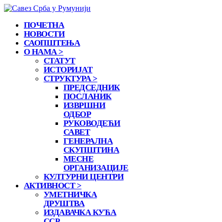
ПОЧЕТНА
НОВОСТИ
САОПШТЕЊА
О НАМА >
СТАТУТ
ИСТОРИЈАТ
СТРУКТУРА >
ПРЕДСЕДНИК
ПОСЛАНИК
ИЗВРШНИ
ОДБОР
РУКОВОДЕЋИ
САВЕТ
ГЕНЕРАЛНА
СКУПШТИНА
МЕСНЕ
ОРГАНИЗАЦИЈЕ
КУЛТУРНИ ЦЕНТРИ
АКТИВНОСТ >
УМЕТНИЧКА
ДРУШТВА
ИЗДАВАЧКА КУЋА
ССР