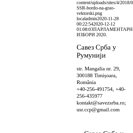
content/uploads/sites/4/2018/
SSR-bordo-na-grao-
vektorski.png
localadmin
2020-11-28
00:22:54
2020-12-12
01:08:03
ПАРЛАМЕНТАРН
ИЗБОРИ 2020.
Савез Срба у
Румунији
str. Mangalia nr. 29,
300188 Timișoara,
România
+40-256-491754, +40-
256-435977
kontakt@savezsrba.ro;
usr.ccp@gmail.com