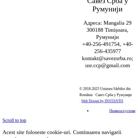
Савез Срба у
Румунији
Адреса: Mangalia 29
300188 Timișoara,
Румунији
+40-256-491754, +40-
256-435977
kontakt@savezsrba.ro;
usr.ccp@gmail.com
© 2018-2025 Uniunea Sârbilor din
România · Савез Срба у Румунији
Web Design by INSTANTO
Правила и услови
Scroll to top
Acest site foloseste cookie-uri. Continuarea navigarii