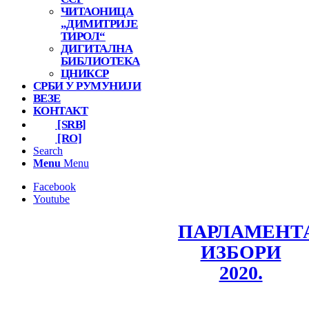
ЧИТАОНИЦА
„ДИМИТРИЈЕ
ТИРОЛ“
ДИГИТАЛНА
БИБЛИОТЕКА
ЦНИКСР
СРБИ У РУМУНИЈИ
ВЕЗЕ
КОНТАКТ
[SRB]
[RO]
Search
Menu
Menu
Facebook
Youtube
ПАРЛАМЕНТ
ИЗБОРИ
2020.