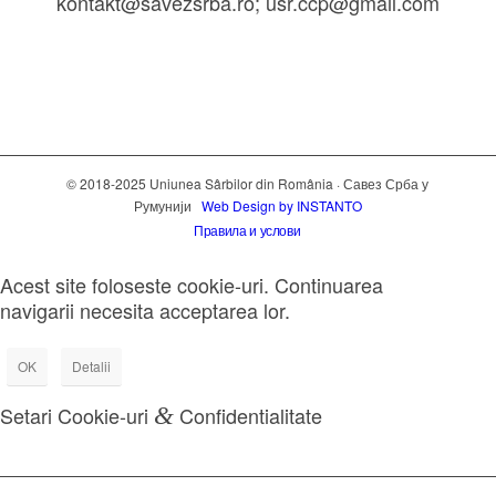
kontakt@savezsrba.ro; usr.ccp@gmail.com
© 2018-2025 Uniunea Sârbilor din România · Савез Срба у
Румунији
Web Design by INSTANTO
Правила и услови
Acest site foloseste cookie-uri. Continuarea
navigarii necesita acceptarea lor.
OK
Detalii
Setari Cookie-uri
&
Confidentialitate