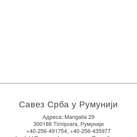
Савез Срба у Румунији
Адреса: Mangalia 29
300188 Timișoara, Румунији
+40-256-491754, +40-256-435977