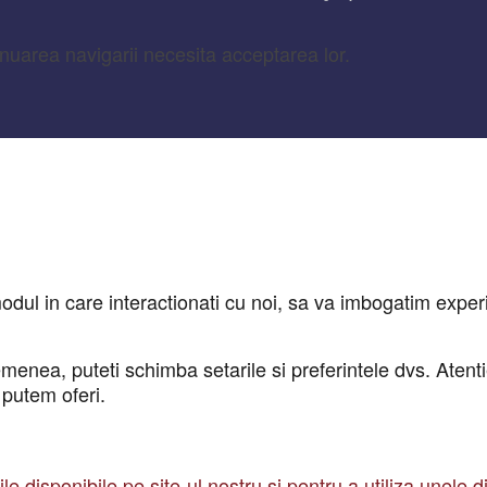
inuarea navigarii necesita acceptarea lor.
dul in care interactionati cu noi, sa va imbogatim experie
emenea, puteti schimba setarile si preferintele dvs. Atent
 putem oferi.
 disponibile pe site-ul nostru și pentru a utiliza unele din