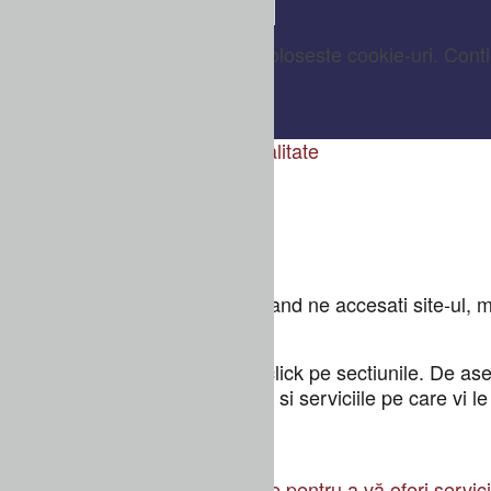
Acest site foloseste cookie-uri. Cont
OK
Detalii
Setari Cookie-uri
&
Confidentialitate
Cum folosim cookie-urile
Folosim cookie-uri ca sa stim cand ne accesati site-ul, mo
nostru.
Pentru a afla mai multe, faceti click pe sectiunile. De as
experienta dvs pe site-ul nostru si serviciile pe care vi le
Cookie-urile functionale
Aceste cookie-uri sunt necesare pentru a vă oferi serviciile