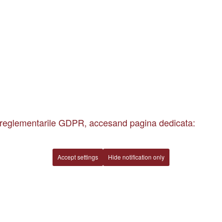
 si reglementarile GDPR, accesand pagina dedicata:
Accept settings
Hide notification only