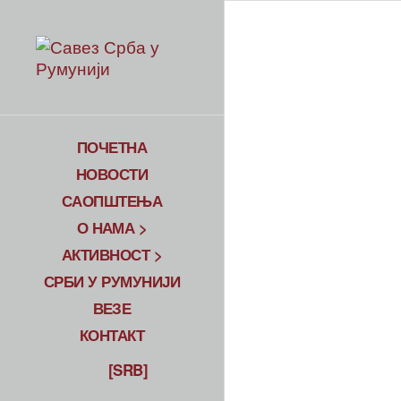
ПОЧЕТНА
НОВОСТИ
САОПШТЕЊА
О НАМА >
АКТИВНОСТ >
СРБИ У РУМУНИЈИ
ВЕЗЕ
КОНТАКТ
[SRB]