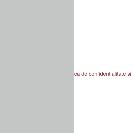
Setări Google Map:
Setări YouTube/Vimeo:
Pagina dedicata
Poti afla mai multe despre politica de confidentialitate
Правила и услови