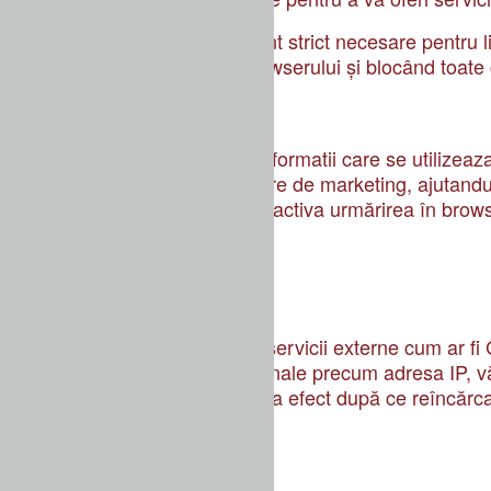
Deoarece aceste cookie-uri sunt strict necesare pentru livr
ștergeți modificând setările browserului și blocând toate
Google Analytics Cookies
Aceste cookie-uri colecteaza informatii care se utilizeaza
eficiente sunt campaniile noastre de marketing, ajutandu
dvs pe site-ul nostru, puteți dezactiva urmărirea în browse
Alte cookie-uri externe
De asemenea, folosim diferite servicii externe cum ar f
furnizori pot colecta date personale precum adresa IP, vă 
ului nostru. Modificările vor avea efect după ce reîncărca
Setări Google Webfont: