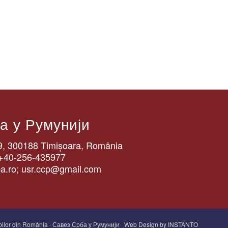
а у Румунији
 29, 300188 Timișoara, România
 +40-256-435977
a.ro; usr.ccp@gmail.com
ilor din România · Савез Срба у Румунији
Web Design by INSTANTO