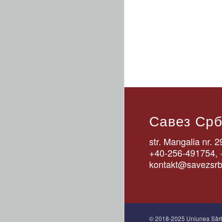
Савез Срб
str. Mangalia nr.
+40-256-491754,
kontakt@savezsrb
© 2018-2025 Uniunea Sârb