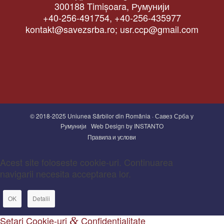
300188 Timișoara, Румунији
+40-256-491754, +40-256-435977
kontakt@savezsrba.ro; usr.ccp@gmail.com
© 2018-2025 Uniunea Sârbilor din România · Савез Срба у
Румунији
Web Design by INSTANTO
Правила и услови
Acest site foloseste cookie-uri. Continuarea
navigarii necesita acceptarea lor.
OK
Detalii
Setari Cookie-uri
&
Confidentialitate